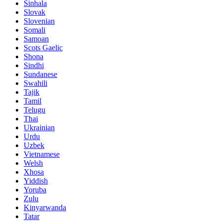
Sinhala
Slovak
Slovenian
Somali
Samoan
Scots Gaelic
Shona
Sindhi
Sundanese
Swahili
Tajik
Tamil
Telugu
Thai
Ukrainian
Urdu
Uzbek
Vietnamese
Welsh
Xhosa
Yiddish
Yoruba
Zulu
Kinyarwanda
Tatar