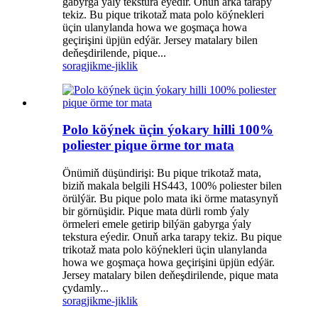
gabyrga ýaly tekstura eýedir. Onuň arka tarapy
tekiz. Bu pique trikotaž mata polo köýnekleri
üçin ulanylanda howa we goşmaça howa
geçirişini üpjün edýär. Jersey matalary bilen
deňeşdirilende, pique...
sorag
jikme-jiklik
Polo köýnek üçin ýokary hilli 100%
poliester pique örme tor mata
Önümiň düşündirişi: Bu pique trikotaž mata,
biziň makala belgili HS443, 100% poliester bilen
örülýär. Bu pique polo mata iki örme matasynyň
bir görnüşidir. Pique mata dürli romb ýaly
örmeleri emele getirip bilýän gabyrga ýaly
tekstura eýedir. Onuň arka tarapy tekiz. Bu pique
trikotaž mata polo köýnekleri üçin ulanylanda
howa we goşmaça howa geçirişini üpjün edýär.
Jersey matalary bilen deňeşdirilende, pique mata
çydamly...
sorag
jikme-jiklik