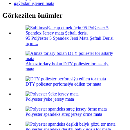
gaýtadan işlenen mata
Görkezilen önümler
95 Polýester 5 Spandex Jersi Mata Şeftali Derisi
üçin ...
Almaz torlary bolan DTY poliester tor astarly
mata
DTY poliester perforasiýa edilen tor mata
Polyester ýeke jersey mata
Polyester spandeks streç jersey örme mata
Polyester spandeks deşikli balyk gözü tor mata