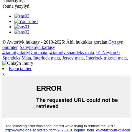
habarlaşarys.
abuna ýazylyň
© Awtorlyk hukugy - 2010-2025: Ähli hukuklar goralan.
Gyzgyn
önümler
,
Sahypanyň kartasy
4 taraply dartylýan mata
,
4 taraply spandeks mata
,
91 Neýlon 9
Spandeks Mata
,
Interlock mata
,
Jersey mata
,
Interlock trikotaj mata
,
E-poçta iber
x