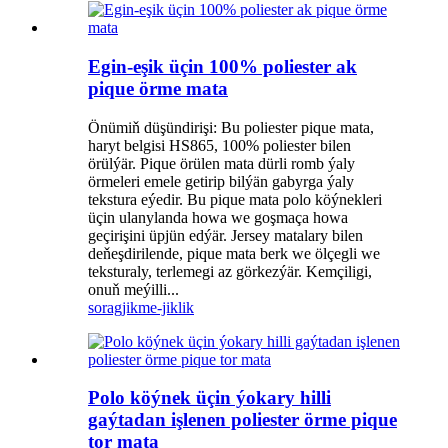
Egin-eşik üçin 100% poliester ak
pique örme mata
Önümiň düşündirişi: Bu poliester pique mata,
haryt belgisi HS865, 100% poliester bilen
örülýär. Pique örülen mata dürli romb ýaly
örmeleri emele getirip bilýän gabyrga ýaly
tekstura eýedir. Bu pique mata polo köýnekleri
üçin ulanylanda howa we goşmaça howa
geçirişini üpjün edýär. Jersey matalary bilen
deňeşdirilende, pique mata berk we ölçegli we
teksturaly, terlemegi az görkezýär. Kemçiligi,
onuň meýilli...
sorag
jikme-jiklik
Polo köýnek üçin ýokary hilli
gaýtadan işlenen poliester örme pique
tor mata