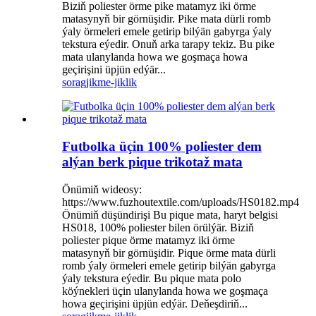
Biziň poliester örme pike matamyz iki örme
matasynyň bir görnüşidir. Pike mata dürli romb
ýaly örmeleri emele getirip bilýän gabyrga ýaly
tekstura eýedir. Onuň arka tarapy tekiz. Bu pike
mata ulanylanda howa we goşmaça howa
geçirişini üpjün edýär...
sorag
jikme-jiklik
Futbolka üçin 100% poliester dem
alýan berk pique trikotaž mata
Önümiň wideosy:
https://www.fuzhoutextile.com/uploads/HS0182.mp4
Önümiň düşündirişi Bu pique mata, haryt belgisi
HS018, 100% poliester bilen örülýär. Biziň
poliester pique örme matamyz iki örme
matasynyň bir görnüşidir. Pique örme mata dürli
romb ýaly örmeleri emele getirip bilýän gabyrga
ýaly tekstura eýedir. Bu pique mata polo
köýnekleri üçin ulanylanda howa we goşmaça
howa geçirişini üpjün edýär. Deňeşdiriň...