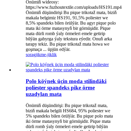
Önümiň wideosy:
https://www.fuzhoutextile.com/uploads/HS191.mp4
Önümiň düşündirişi Bu pique trikotaž mata, biziň
makala belgimiz HS191, 91,5% poliester we
8,5% spandeks bilen örülýär. Bu agyr pique polo
mata iki örme matasynyň bir görnüşidir. Pique
mata dürli romb ýaly örmeleri emele getirip
bilýän gabyrga ýaly tekstura eýedir. Onuň arka
tarapy tekiz. Bu pique trikotaž mata howa we
goşmaça ... üpjün edýär.
sorag
jikme-jiklik
Polo köýnek üçin moda stilindäki
poliester spandeks pike örme
uzadylan mata
Önümiň düşündirişi: Bu pique trikotaž mata,
biziň makala belgili HS684, 95% poliester we
5% spandeks bilen örülýär. Bu pique polo mata
iki örme matasynyň bir görnüşidir. Pique mata
dürli romb ýaly örmeleri emele getirip bilýän