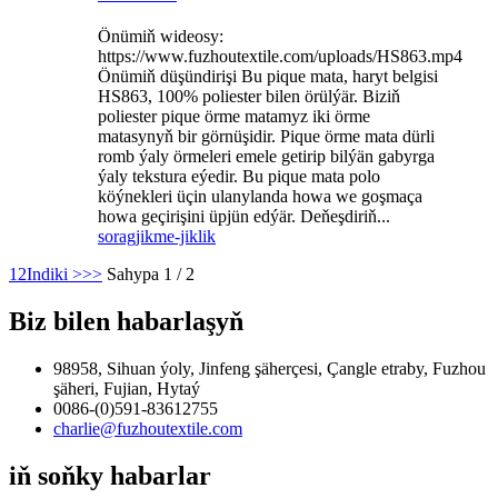
Önümiň wideosy:
https://www.fuzhoutextile.com/uploads/HS863.mp4
Önümiň düşündirişi Bu pique mata, haryt belgisi
HS863, 100% poliester bilen örülýär. Biziň
poliester pique örme matamyz iki örme
matasynyň bir görnüşidir. Pique örme mata dürli
romb ýaly örmeleri emele getirip bilýän gabyrga
ýaly tekstura eýedir. Bu pique mata polo
köýnekleri üçin ulanylanda howa we goşmaça
howa geçirişini üpjün edýär. Deňeşdiriň...
sorag
jikme-jiklik
1
2
Indiki >
>>
Sahypa 1 / 2
Biz bilen habarlaşyň
98958, Sihuan ýoly, Jinfeng şäherçesi, Çangle etraby, Fuzhou
şäheri, Fujian, Hytaý
0086-(0)591-83612755
charlie@fuzhoutextile.com
iň soňky habarlar