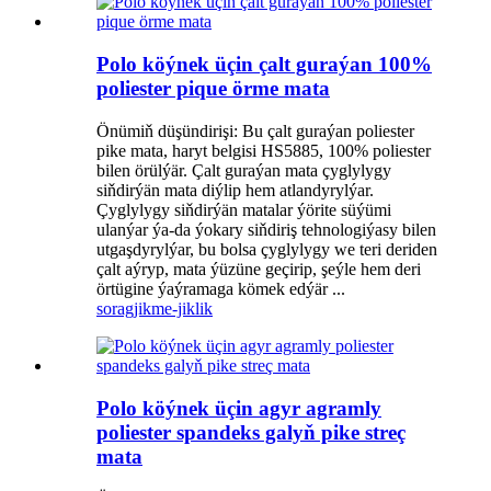
Polo köýnek üçin çalt guraýan 100%
poliester pique örme mata
Önümiň düşündirişi: Bu çalt guraýan poliester
pike mata, haryt belgisi HS5885, 100% poliester
bilen örülýär. Çalt guraýan mata çyglylygy
siňdirýän mata diýlip hem atlandyrylýar.
Çyglylygy siňdirýän matalar ýörite süýümi
ulanýar ýa-da ýokary siňdiriş tehnologiýasy bilen
utgaşdyrylýar, bu bolsa çyglylygy we teri deriden
çalt aýryp, mata ýüzüne geçirip, şeýle hem deri
örtügine ýaýramaga kömek edýär ...
sorag
jikme-jiklik
Polo köýnek üçin agyr agramly
poliester spandeks galyň pike streç
mata