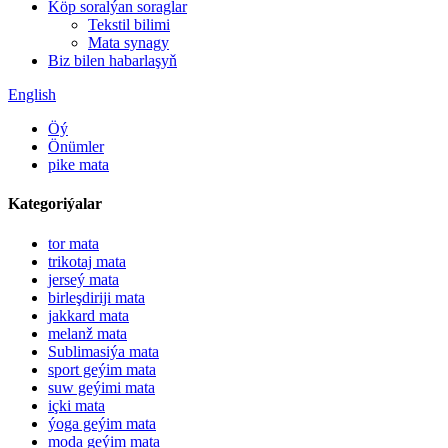
Köp soralýan soraglar
Tekstil bilimi
Mata synagy
Biz bilen habarlaşyň
English
Öý
Önümler
pike mata
Kategoriýalar
tor mata
trikotaj mata
jerseý mata
birleşdiriji mata
jakkard mata
melanž mata
Sublimasiýa mata
sport geýim mata
suw geýimi mata
içki mata
ýoga geýim mata
moda geýim mata