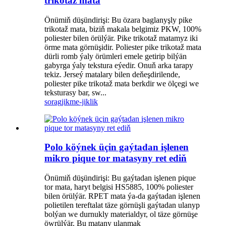
trikotaž mata
Önümiň düşündirişi: Bu özara baglanyşly pike
trikotaž mata, biziň makala belgimiz PKW, 100%
poliester bilen örülýär. Pike trikotaž matamyz iki
örme mata görnüşidir. Poliester pike trikotaž mata
dürli romb ýaly örümleri emele getirip bilýän
gabyrga ýaly tekstura eýedir. Onuň arka tarapy
tekiz. Jerseý matalary bilen deňeşdirilende,
poliester pike trikotaž mata berkdir we ölçegi we
teksturasy bar, sw...
sorag
jikme-jiklik
Polo köýnek üçin gaýtadan işlenen
mikro pique tor matasyny ret ediň
Önümiň düşündirişi: Bu gaýtadan işlenen pique
tor mata, haryt belgisi HS5885, 100% poliester
bilen örülýär. RPET mata ýa-da gaýtadan işlenen
polietilen tereftalat täze görnüşli gaýtadan ulanyp
bolýan we durnukly materialdyr, ol täze görnüşe
öwrülýär. Bu matany ulanmak