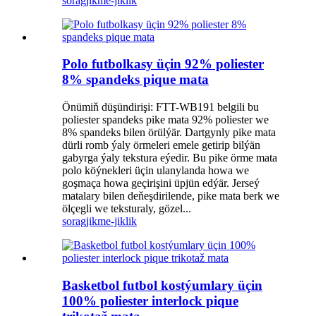
sorag
jikme-jiklik
Polo futbolkasy üçin 92% poliester
8% spandeks pique mata
Önümiň düşündirişi: FTT-WB191 belgili bu
poliester spandeks pike mata 92% poliester we
8% spandeks bilen örülýär. Dartgynly pike mata
dürli romb ýaly örmeleri emele getirip bilýän
gabyrga ýaly tekstura eýedir. Bu pike örme mata
polo köýnekleri üçin ulanylanda howa we
goşmaça howa geçirişini üpjün edýär. Jerseý
matalary bilen deňeşdirilende, pike mata berk we
ölçegli we teksturaly, gözel...
sorag
jikme-jiklik
Basketbol futbol kostýumlary üçin
100% poliester interlock pique