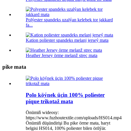
Polýester spandeks uzalýan kelebek tor jakkard
fa...
Kation poliester spandeks melanj jerseý mata
Heather Jersey örme melanž streç mata
pike mata
Polo köýnek üçin 100% poliester
pique trikotaž mata
Önümiň wideosy:
https://www.fuzhoutextile.com/uploads/HS014.mp4
Önümiň düşündirişi Bu pike örme mata, haryt
belgisi HS014, 100% poliester bilen örilýär.