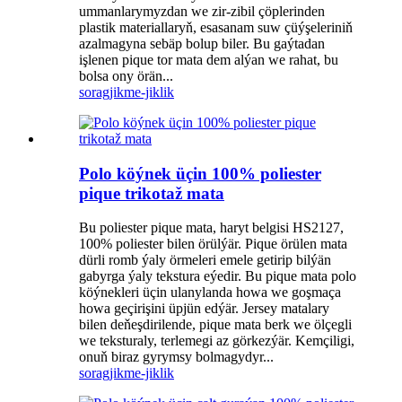
ummanlarymyzdan we zir-zibil çöplerinden
plastik materiallaryň, esasanam suw çüýşeleriniň
azalmagyna sebäp bolup biler. Bu gaýtadan
işlenen pique tor mata dem alýan we rahat, bu
bolsa ony örän...
sorag
jikme-jiklik
Polo köýnek üçin 100% poliester
pique trikotaž mata
Bu poliester pique mata, haryt belgisi HS2127,
100% poliester bilen örülýär. Pique örülen mata
dürli romb ýaly örmeleri emele getirip bilýän
gabyrga ýaly tekstura eýedir. Bu pique mata polo
köýnekleri üçin ulanylanda howa we goşmaça
howa geçirişini üpjün edýär. Jersey matalary
bilen deňeşdirilende, pique mata berk we ölçegli
we teksturaly, terlemegi az görkezýär. Kemçiligi,
onuň biraz gyrymsy bolmagydyr...
sorag
jikme-jiklik