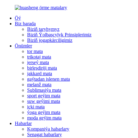
Öý
Biz barada
Biziň taryhymyz
Biziň Ýolbaşçylyk Prinsiplerimiz
Biziň jogapkärçiligimiz
Önümler
tor mata
trikotaj mata
jerseý mata
birleşdiriji mata
jakkard mata
gaýtadan işlenen mata
melanž mata
Sublimasiýa mata
sport geýim mata
suw geýimi mata
içki mata
ýoga geýim mata
moda geýim mata
Habarlar
Kompaniýa habarlary
Senagat habarlary