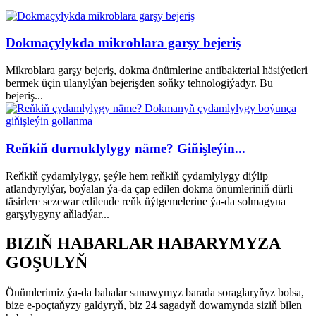
Dokmaçylykda mikroblara garşy bejeriş
Mikroblara garşy bejeriş, dokma önümlerine antibakterial häsiýetleri
bermek üçin ulanylýan bejerişden soňky tehnologiýadyr. Bu
bejeriş...
Reňkiň durnuklylygy näme? Giňişleýin...
Reňkiň çydamlylygy, şeýle hem reňkiň çydamlylygy diýlip
atlandyrylýar, boýalan ýa-da çap edilen dokma önümleriniň dürli
täsirlere sezewar edilende reňk üýtgemelerine ýa-da solmagyna
garşylygyny aňladýar...
BIZIŇ HABARLAR HABARYMYZA
GOŞULYŇ
Önümlerimiz ýa-da bahalar sanawymyz barada soraglaryňyz bolsa,
bize e-poçtaňyzy galdyryň, biz 24 sagadyň dowamynda siziň bilen