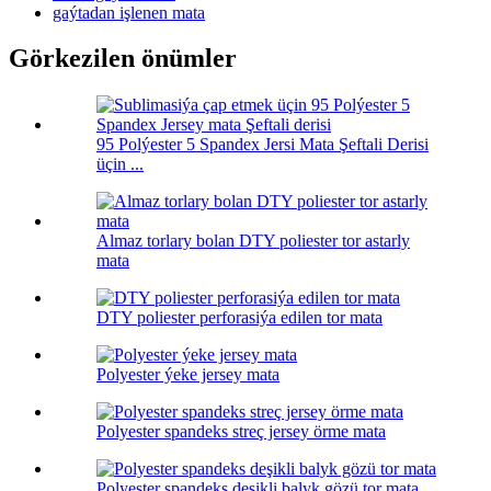
gaýtadan işlenen mata
Görkezilen önümler
95 Polýester 5 Spandex Jersi Mata Şeftali Derisi
üçin ...
Almaz torlary bolan DTY poliester tor astarly
mata
DTY poliester perforasiýa edilen tor mata
Polyester ýeke jersey mata
Polyester spandeks streç jersey örme mata
Polyester spandeks deşikli balyk gözü tor mata