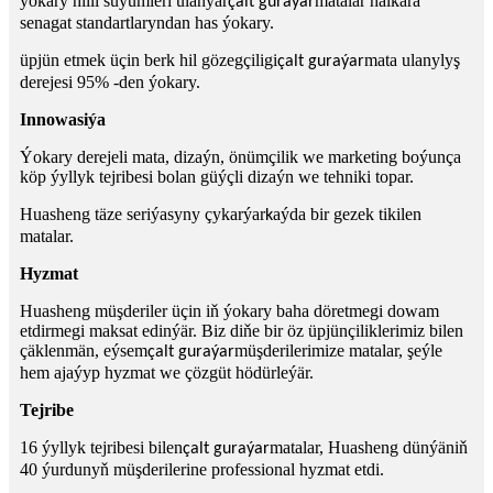
ýokary hilli süýümleri ulanýar
matalar halkara
çalt guraýar
senagat standartlaryndan has ýokary.
üpjün etmek üçin berk hil gözegçiligi
mata ulanylyş
çalt guraýar
derejesi 95% -den ýokary.
Innowasiýa
Ýokary derejeli mata, dizaýn, önümçilik we marketing boýunça
köp ýyllyk tejribesi bolan güýçli dizaýn we tehniki topar.
Huasheng täze seriýasyny çykarýar
aýda bir gezek tikilen
k
matalar.
Hyzmat
Huasheng müşderiler üçin iň ýokary baha döretmegi dowam
etdirmegi maksat edinýär. Biz diňe bir öz üpjünçiliklerimiz bilen
çäklenmän, eýsem
müşderilerimize matalar, şeýle
çalt guraýar
hem ajaýyp hyzmat we çözgüt hödürleýär.
Tejribe
16 ýyllyk tejribesi bilen
matalar, Huasheng dünýäniň
çalt guraýar
40 ýurdunyň müşderilerine professional hyzmat etdi.