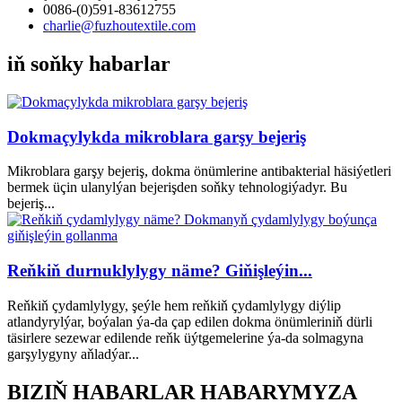
0086-(0)591-83612755
charlie@fuzhoutextile.com
iň soňky habarlar
Dokmaçylykda mikroblara garşy bejeriş
Mikroblara garşy bejeriş, dokma önümlerine antibakterial häsiýetleri
bermek üçin ulanylýan bejerişden soňky tehnologiýadyr. Bu
bejeriş...
Reňkiň durnuklylygy näme? Giňişleýin...
Reňkiň çydamlylygy, şeýle hem reňkiň çydamlylygy diýlip
atlandyrylýar, boýalan ýa-da çap edilen dokma önümleriniň dürli
täsirlere sezewar edilende reňk üýtgemelerine ýa-da solmagyna
garşylygyny aňladýar...
BIZIŇ HABARLAR HABARYMYZA