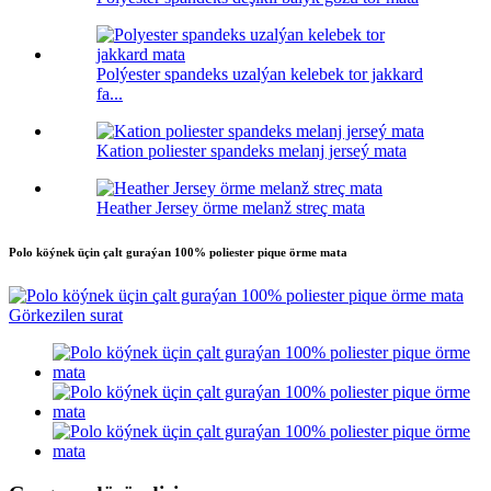
Polýester spandeks uzalýan kelebek tor jakkard
fa...
Kation poliester spandeks melanj jerseý mata
Heather Jersey örme melanž streç mata
Polo köýnek üçin çalt guraýan 100% poliester pique örme mata