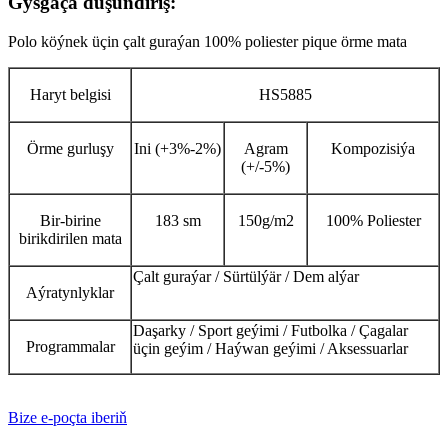
Gysgaça düşündiriş:
Polo köýnek üçin çalt guraýan 100% poliester pique örme mata
Haryt belgisi
HS5885
Örme gurluşy
Ini (+3%-2%)
Agram
Kompozisiýa
(+/-5%)
Bir-birine
183 sm
150g/m2
100% Poliester
birikdirilen mata
Çalt guraýar / Sürtülýär / Dem alýar
Aýratynlyklar
Daşarky / Sport geýimi / Futbolka / Çagalar
Programmalar
üçin geýim / Haýwan geýimi / Aksessuarlar
Bize e-poçta iberiň