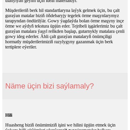
ulanylýan geýim üçin ideal materialdyr.
Müşderileriň berk hil standartlaryna laýyk gelmek üçin, bu çalt
guraýan matalar biziň öňdebaryjy tegelek örme maşynlarymyz
tarapyndan öndürilýär. Gowy ýagdaýda bolan örme maşyny inçe
örme we aýdyň tekstura üpjün eder. Tejribeli işgärlerimiz bu çalt
guraýan matalara ýaşyl reňkden başlap, gutarnykly matalara çenli
gowy ideg ederler. Ähli çalt guraýan matalaryň önümçiligi
hormatly müşderilerimiziň razylygyny gazanmak üçin berk
tertiplere eýeriler.
Näme üçin bizi saýlamaly?
Hili
Huasheng biziň önümimiziň işini we hilini üpjün etmek üçin