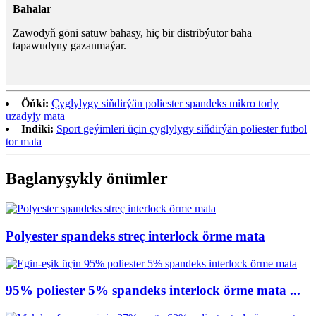
Bahalar
Zawodyň göni satuw bahasy, hiç bir distribýutor baha
tapawudyny gazanmaýar.
Öňki:
Çyglylygy siňdirýän poliester spandeks mikro torly
uzadyjy mata
Indiki:
Sport geýimleri üçin çyglylygy siňdirýän poliester futbol
tor mata
Baglanyşykly önümler
Polyester spandeks streç interlock örme mata
95% poliester 5% spandeks interlock örme mata ...