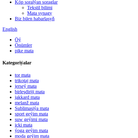
Köp soralýan soraglar
Tekstil bilimi
Mata synagy
Biz bilen habarlaşyň
English
Öý
Önümler
pike mata
Kategoriýalar
tor mata
trikotaj mata
jerseý mata
birleşdiriji mata
jakkard mata
melanž mata
Sublimasiýa mata
sport geýim mata
suw geýimi mata
içki mata
ýoga geýim mata
moda geýim mata