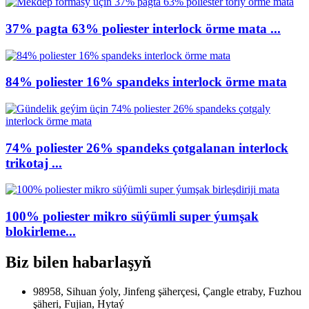
37% pagta 63% poliester interlock örme mata ...
84% poliester 16% spandeks interlock örme mata
74% poliester 26% spandeks çotgalanan interlock
trikotaj ...
100% poliester mikro süýümli super ýumşak
blokirleme...
Biz bilen habarlaşyň
98958, Sihuan ýoly, Jinfeng şäherçesi, Çangle etraby, Fuzhou
şäheri, Fujian, Hytaý