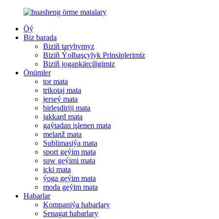
Öý
Biz barada
Biziň taryhymyz
Biziň Ýolbaşçylyk Prinsiplerimiz
Biziň jogapkärçiligimiz
Önümler
tor mata
trikotaj mata
jerseý mata
birleşdiriji mata
jakkard mata
gaýtadan işlenen mata
melanž mata
Sublimasiýa mata
sport geýim mata
suw geýimi mata
içki mata
ýoga geýim mata
moda geýim mata
Habarlar
Kompaniýa habarlary
Senagat habarlary