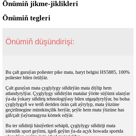
Önümiň jikme-jiklikleri
Önümiň tegleri
Önümiň düşündirişi:
Bu çalt guraýan poliester pike mata, haryt belgisi HS5885, 100%
poliester bilen örülýär.
Çalt guraýan mata çyglylygy siňdirýän mata diýlip hem
atlandyrylýar. Çyglylygy siňdirýän matalar ýörite süýümi ulanýar
ýa-da ýokary siňdiriş tehnologiýasy bilen utgaşdyrylýar, bu bolsa
çyglylygyň we teriň deriden örän çalt aýrylyp, mata ýüzüne
geçirilmegine mümkinçilik berýär, şeýle hem mata ýüzüne has
giň/çalt ýaýramagyna kömek edýär.
Bu ter siňdiriji häsiýetleri sebäpli, çyglylygy siňdiriji mata
islendik sport geýimi, işjeň geýim ýa-da açyk howada sportda